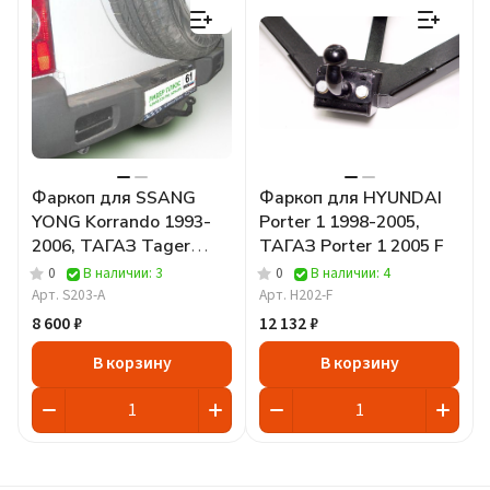
Фаркоп для SSANG
Фаркоп для HYUNDAI
YONG Korrando 1993-
Porter 1 1998-2005,
2006, ТАГАЗ Tager
ТАГАЗ Porter 1 2005 F
2008
0
В наличии: 3
0
В наличии: 4
Арт.
S203-A
Арт.
H202-F
8 600 ₽
12 132 ₽
В корзину
В корзину