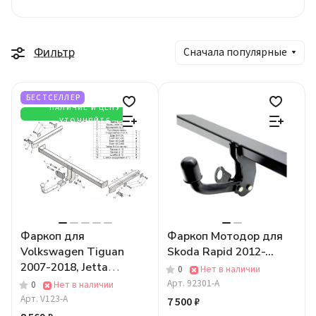
Фильтр
Сначала популярные
БЕСТСЕЛЛЕР
НАЛИЧИЕ И ЦЕНУ
УТОЧНЯЙТЕ
Фаркоп для
Фаркоп Мотодор для
Volkswagen Tiguan
Skoda Rapid 2012-...
2007-2018, Jetta
0
Нет в наличии
2010-..., Skoda Yeti
Арт.
92301-A
0
Нет в наличии
2009-2018, Kodiaq
Арт.
V123-A
7 500 ₽
2016-...