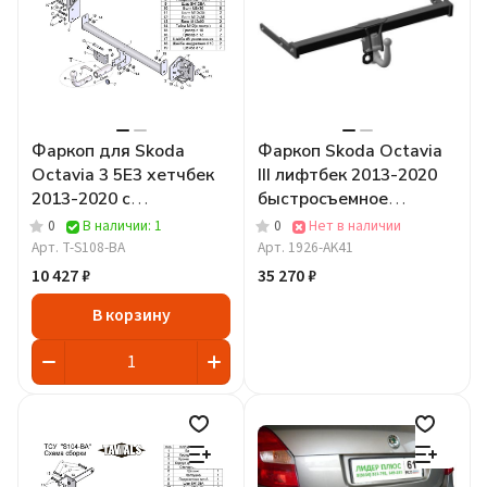
Фаркоп для Skoda
Фаркоп Skoda Octavia
Octavia 3 5E3 хетчбек
III лифтбек 2013-2020
2013-2020 c
быстросъемное
быстросъёмным шаром
крепление шара
0
В наличии: 1
0
Нет в наличии
Арт.
T-S108-BA
Арт.
1926-AK41
10 427 ₽
35 270 ₽
В корзину