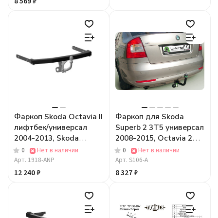
8 569 ₽
Фаркоп Skoda Octavia II
Фаркоп для Skoda
лифтбек/универсал
Superb 2 3T5 универсал
2004-2013, Skoda
2008-2015, Octavia 2
Octavia III лифтбек
лифтбек 1Z3 2008-2013
0
Нет в наличии
0
Нет в наличии
2013-2020 крепление
Арт.
1918-ANP
Арт.
S106-A
шара на двух болтах
12 240 ₽
8 327 ₽