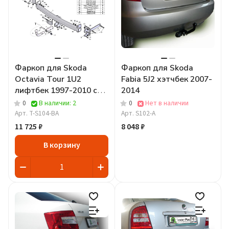
Фаркоп для Skoda
Фаркоп для Skoda
Octavia Tour 1U2
Fabia 5J2 хэтчбек 2007-
лифтбек 1997-2010 c
2014
быстросъёмным шаром
0
В наличии: 2
0
Нет в наличии
Арт.
T-S104-BA
Арт.
S102-A
11 725 ₽
8 048 ₽
В корзину