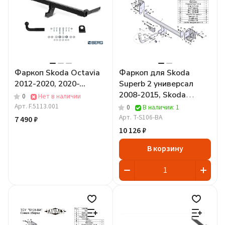
Фаркоп Skoda Octavia
Фаркоп для Skoda
2012-2020, 2020-...
Superb 2 универсал
2008-2015, Skoda
0
Нет в наличии
Octavia 2 лифтбек
Арт.
F.5113.001
0
В наличии: 1
2008-2013 c
Арт.
T-S106-BA
7 490 ₽
быстросъёмным шаром
10 126 ₽
В корзину