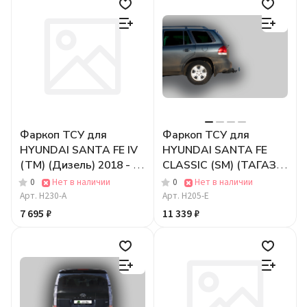
Фаркоп ТСУ для
Фаркоп ТСУ для
HYUNDAI SANTA FE IV
HYUNDAI SANTA FE
(TM) (Дизель) 2018 - ....
CLASSIC (SM) (ТАГАЗ)
г. в.
2001-2006, 2007-2012 (
0
Нет в наличии
0
Нет в наличии
ШАР ВСТАВКА 50*50 )
Арт.
H230-A
Арт.
H205-E
7 695 ₽
11 339 ₽