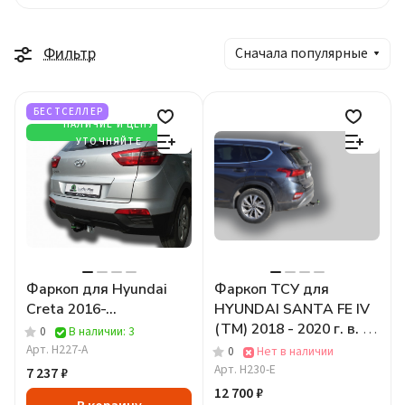
Фильтр
Сначала популярные
БЕСТСЕЛЛЕР
НАЛИЧИЕ И ЦЕНУ
УТОЧНЯЙТЕ
Фаркоп для Hyundai
Фаркоп ТСУ для
Creta 2016-...
HYUNDAI SANTA FE IV
(TM) 2018 - 2020 г. в. (
0
В наличии: 3
ШАР ВСТАВКА 50*50 )
Арт.
H227-A
0
Нет в наличии
Арт.
H230-E
7 237 ₽
12 700 ₽