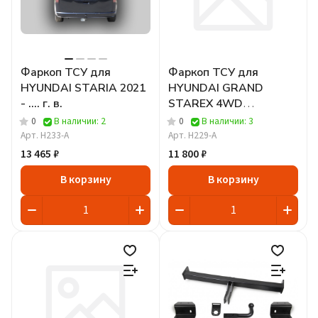
Фаркоп ТСУ для
Фаркоп ТСУ для
HYUNDAI STARIA 2021
HYUNDAI GRAND
- .... г. в.
STAREX 4WD
(минивен) 2019 - .... г. в.
0
В наличии: 2
0
В наличии: 3
Арт.
H233-A
Арт.
H229-A
13 465 ₽
11 800 ₽
В корзину
В корзину