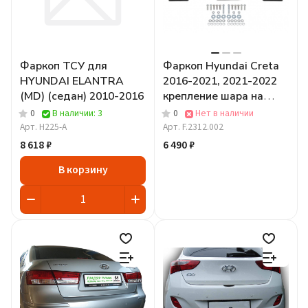
Фаркоп ТСУ для
Фаркоп Hyundai Creta
HYUNDAI ELANTRA
2016-2021, 2021-2022
(MD) (седан) 2010-2016
крепление шара на
двух болтах
0
В наличии: 3
0
Нет в наличии
Арт.
H225-A
Арт.
F.2312.002
8 618 ₽
6 490 ₽
В корзину