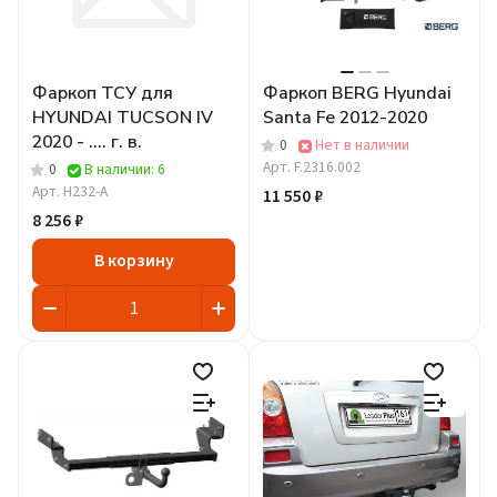
Фаркоп ТСУ для
Фаркоп BERG Hyundai
HYUNDAI TUCSON IV
Santa Fe 2012-2020
2020 - .... г. в.
0
Нет в наличии
Арт.
F.2316.002
0
В наличии: 6
Арт.
H232-A
11 550 ₽
8 256 ₽
В корзину