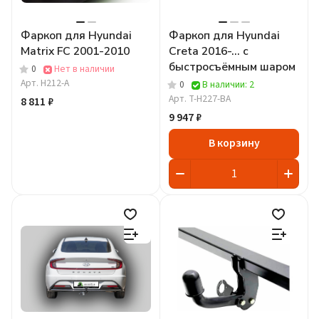
Фаркоп для Hyundai
Фаркоп для Hyundai
Matrix FC 2001-2010
Creta 2016-... c
быстросъёмным шаром
0
Нет в наличии
Арт.
H212-A
0
В наличии: 2
Арт.
T-H227-BA
8 811 ₽
9 947 ₽
В корзину