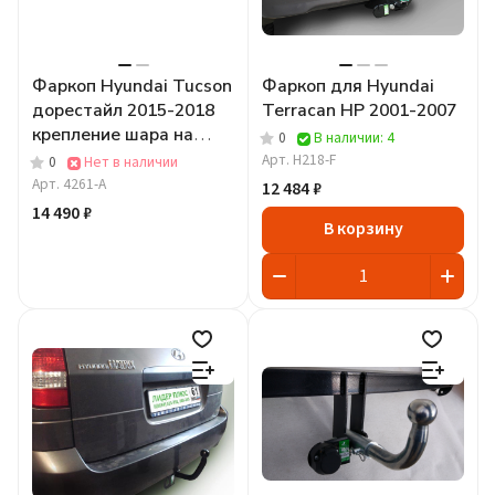
Фаркоп Hyundai Tucson
Фаркоп для Hyundai
дорестайл 2015-2018
Terracan HP 2001-2007
крепление шара на
0
В наличии: 4
двух болтах
Арт.
H218-F
0
Нет в наличии
Арт.
4261-A
12 484 ₽
14 490 ₽
В корзину