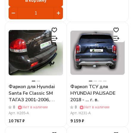
В корзину
Фаркоп для Hyundai
Фаркоп ТСУ для
Santa Fe Classic SM
HYUNDAI PALISADE
ТАГАЗ 2001-2006,
2018 - ... г. в.
2007-2012
0
Нет в наличии
0
Нет в наличии
Арт.
H205-A
Арт.
H231-A
10 767 ₽
9 159 ₽