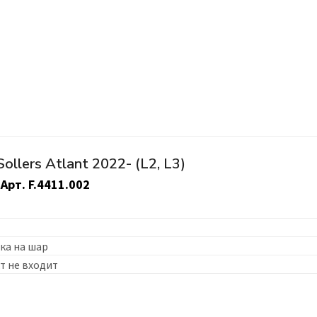
llers Atlant 2022- (L2, L3)
Арт.
F.4411.002
ка на шар
т не входит