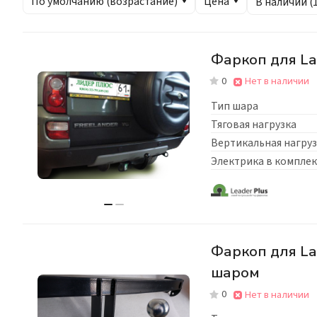
По умолчанию (возрастание)
Цена
В наличии (
Фаркоп для Lan
0
Нет в наличии
Тип шара
Тяговая нагрузка
Вертикальная нагруз
Электрика в комплек
Фаркоп для La
шаром
0
Нет в наличии