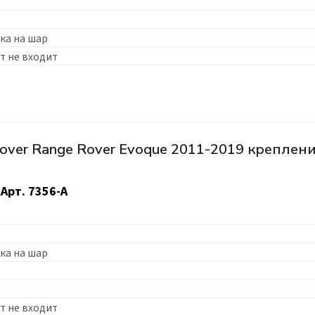
ка на шар
т не входит
over Range Rover Evoque 2011-2019 креплен
Арт.
7356-A
ка на шар
т не входит