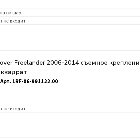
ка на шар
т не входит
over Freelander 2006-2014 съемное креплен
 квадрат
Арт.
LRF-06-991122.00
т не входит