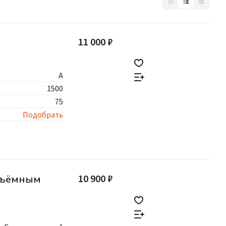
11 000 ₽
A
1500
75
Подобрать
10 900 ₽
осъёмным