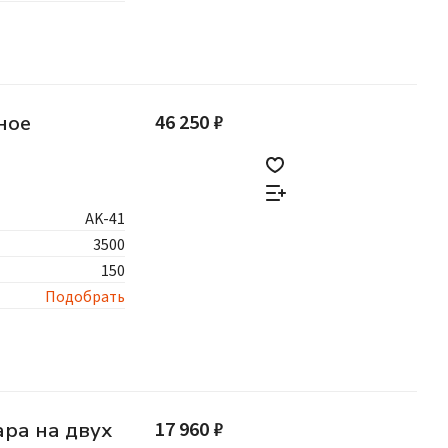
46 250 ₽
ное
AK-41
3500
150
Подобрать
17 960 ₽
ара на двух