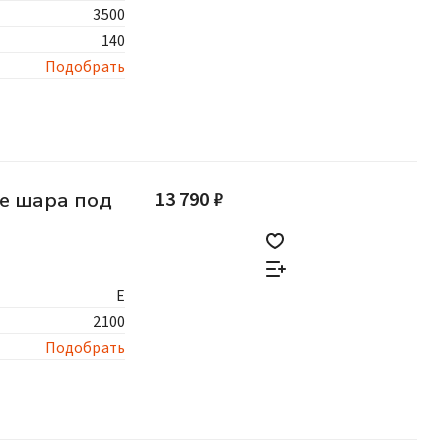
3500
140
Подобрать
13 790 ₽
ие шара под
E
2100
Подобрать