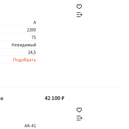
A
2200
75
Невидимый
24,5
Подобрать
42 100 ₽
ое
AK-41