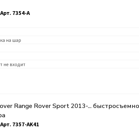
Арт.
7354-A
ка на шар
т не входит
ver Range Rover Sport 2013-... быстросъемн
ра
Арт.
7357-AK41