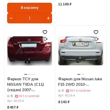
11 100 ₽
В корзину
Фаркоп ТСУ для
Фаркоп для Nissan Juke
NISSAN TIIDA (C11)
F15 2WD 2010-...
(седан) 2007-...
0
Нет в наличии
Арт.
N116-A
0
Нет в наличии
Арт.
N119-A
8 143 ₽
8 457 ₽