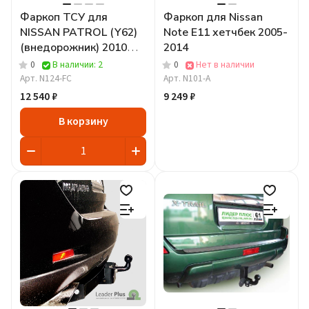
Фаркоп ТСУ для
Фаркоп для Nissan
NISSAN PATROL (Y62)
Note E11 хетчбек 2005-
(внедорожник) 2010
2014
-...FC
0
В наличии: 2
0
Нет в наличии
Арт.
N124-FC
Арт.
N101-A
12 540 ₽
9 249 ₽
В корзину