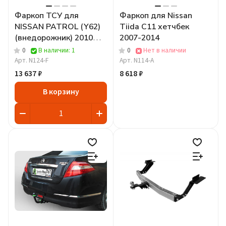
Фаркоп ТСУ для
Фаркоп для Nissan
NISSAN PATROL (Y62)
Tiida C11 хетчбек
(внедорожник) 2010
2007-2014
-...F
0
В наличии: 1
0
Нет в наличии
Арт.
N124-F
Арт.
N114-A
13 637 ₽
8 618 ₽
В корзину