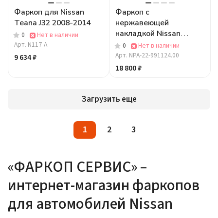
Фаркоп для Nissan
Фаркоп с
Teana J32 2008-2014
нержавеющей
накладкой Nissan
0
Нет в наличии
Pathfinder R53 2022-...
Арт.
N117-A
0
Нет в наличии
съемное крепление
Арт.
NPA-22-991124.00
9 634 ₽
шара под американский
18 800 ₽
квадрат
Загрузить еще
1
2
3
«ФАРКОП СЕРВИС» –
интернет-магазин фаркопов
для автомобилей Nissan