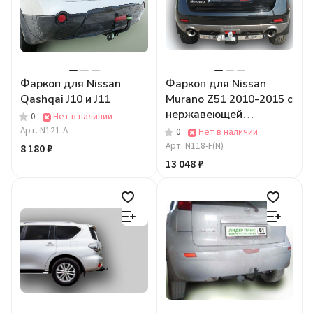
Фаркоп для Nissan
Фаркоп для Nissan
Qashqai J10 и J11
Murano Z51 2010-2015 с
нержавеющей
0
Нет в наличии
пластиной
Арт.
N121-A
0
Нет в наличии
Арт.
N118-F(N)
8 180 ₽
13 048 ₽