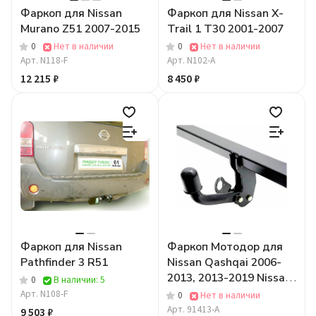
Фаркоп для Nissan
Фаркоп для Nissan X-
Murano Z51 2007-2015
Trail 1 T30 2001-2007
0
Нет в наличии
0
Нет в наличии
Арт.
N118-F
Арт.
N102-A
12 215 ₽
8 450 ₽
Фаркоп для Nissan
Фаркоп Мотодор для
Pathfinder 3 R51
Nissan Qashqai 2006-
2013, 2013-2019 Nissan
0
В наличии: 5
Qashqai +2 2008-2014
Арт.
N108-F
0
Нет в наличии
Арт.
91413-A
9 503 ₽