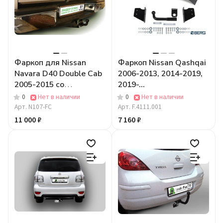
Фаркоп для Nissan
Фаркоп Nissan Qashqai
Navara D40 Double Cab
2006-2013, 2014-2019,
2005-2015 со
2019-...
ступенькой
0
Нет в наличии
0
Нет в наличии
Арт.
N107-FC
Арт.
F.4111.001
11 000 ₽
7 160 ₽