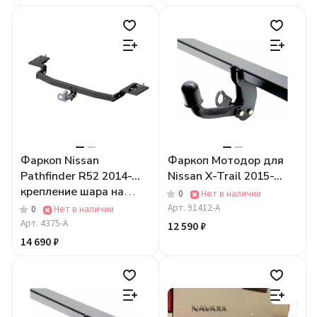
Фаркоп Nissan
Фаркоп Мотодор для
Pathfinder R52 2014-...
Nissan X-Trail 2015-...
крепление шара на
0
Нет в наличии
двух болтах
Арт.
91412-A
0
Нет в наличии
Арт.
4375-A
12 590 ₽
14 690 ₽