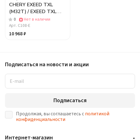
CHERY EXEED TXL
(M32T) / EXEED TXL
(M32T) 2020 - .. г. в.(
0
Нет в наличии
ШАР ВСТАВКА 50*50 )
Арт.
C108-E
10 968 ₽
Подписаться
на новости и акции
Подписаться
Продолжая, вы соглашаетесь с
политикой
конфиденциальности
Интернет-магазин