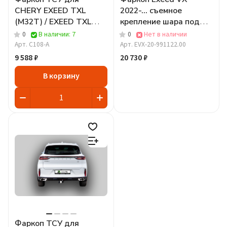
CHERY EXEED TXL
2022-... съемное
(M32T) / EXEED TXL
крепление шара под
(M32T) 2020 - .. г. в.
американский квадрат
0
В наличии: 7
0
Нет в наличии
Арт.
C108-A
Арт.
EVX-20-991122.00
9 588 ₽
20 730 ₽
В корзину
Фаркоп ТСУ для