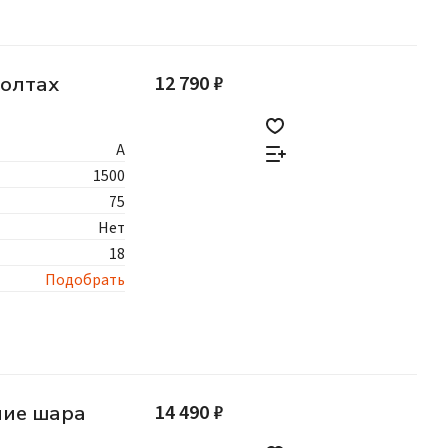
12 790 ₽
болтах
A
1500
75
Нет
18
Подобрать
14 490 ₽
ние шара