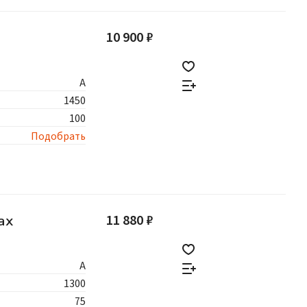
10 900 ₽
А
1450
100
Подобрать
11 880 ₽
ах
A
1300
75