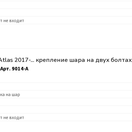
т не входит
tlas 2017-... крепление шара на двух болтах
Арт.
9014-A
ка на шар
т не входит