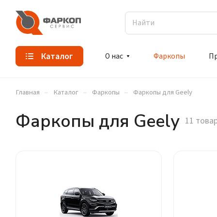
Каталог
О нас
Фаркопы
П
–
–
–
Главная
Каталог
Фаркопы
Фаркопы для Geely
Фаркопы для Geely
11 това