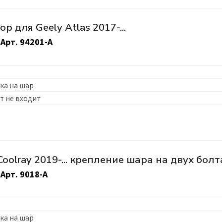
 для Geely Atlas 2017-...
Арт.
94201-A
ка на шар
т не входит
oolray 2019-... крепление шара на двух болт
Арт.
9018-A
ка на шар