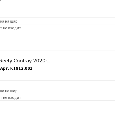
ка на шар
т не входит
ely Coolray 2020-...
Арт.
F.1912.001
ка на шар
т не входит