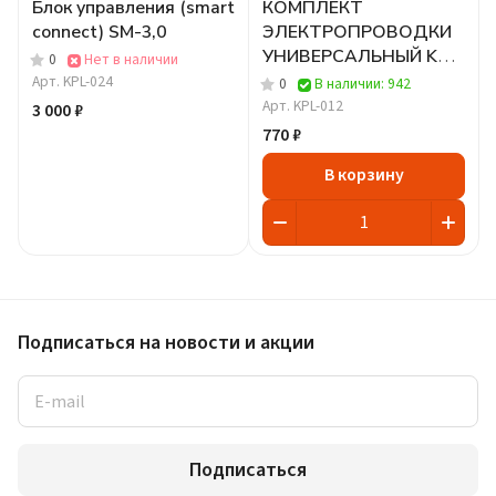
Блок управления (smart
КОМПЛЕКТ
connect) SM-3,0
ЭЛЕКТРОПРОВОДКИ
УНИВЕРСАЛЬНЫЙ KPL-
0
Нет в наличии
012
Арт.
KPL-024
0
В наличии: 942
Арт.
KPL-012
3 000 ₽
770 ₽
В корзину
Подписаться
на новости и акции
Подписаться