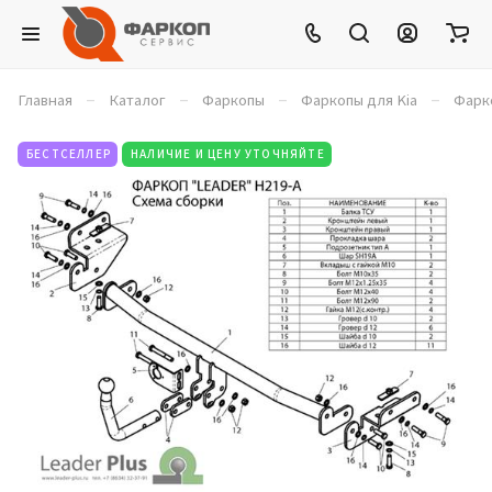
–
–
–
–
Главная
Каталог
Фаркопы
Фаркопы для Kia
Фарко
БЕСТСЕЛЛЕР
НАЛИЧИЕ И ЦЕНУ УТОЧНЯЙТЕ